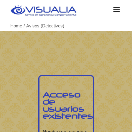
Home
Avisos (Detectives)
Acceso
de
usuarios
existentes
Nombre de usuario o