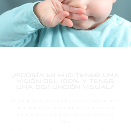
¿PODRÍA MI HIJO TENER UNA
VISIÓN DEL 100% Y TENER
UNA DISFUNCIÓN VISUAL?
Se pueden tener dificultades visuales, aunque no se
necesiten gafas. En general se piensa que «ver
bien» es ver nítidas las imágenes de lejos y de
cerca.