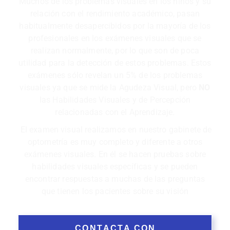
Muchos de los problemas visuales en los niños y su
relación con el rendimiento académico, pasan
habitualmente desapercibidos por la mayoría de los
profesionales en los exámenes visuales que se
realizan normalmente, por lo que son de poca
utilidad para la detección de estos problemas. Estos
exámenes sólo revelan un 5% de los problemas
visuales ya que se mide la Agudeza Visual, pero
NO
las Habilidades Visuales y de Percepción
relacionadas con el Aprendizaje.
El examen visual realizamos en nuestro gabinete de
optometría es muy completo y diferente a otros
exámenes visuales. En él se hacen pruebas sobre
habilidades visuales específicas y se pueden
encontrar respuestas a muchas de las preguntas
que tienen los pacientes sobre su visión
CONTACTA CON