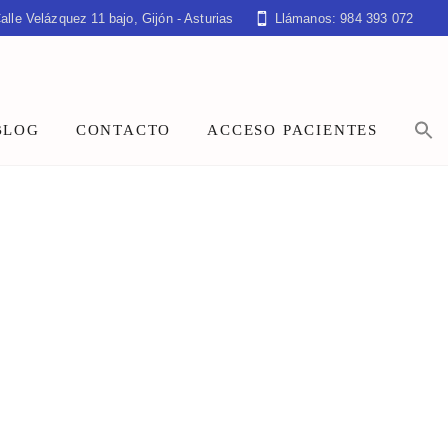
alle Velázquez 11 bajo, Gijón - Asturias
Llámanos: 984 393 072
BLOG
CONTACTO
ACCESO PACIENTES
ARY