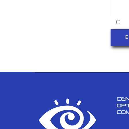
Ace
E
CE
OP
CO