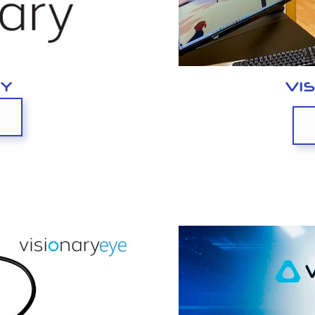
RY
VI