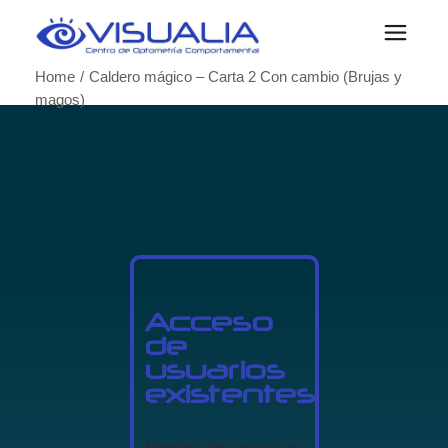
Home
Caldero mágico – Carta 2 Con cambio (Brujas y
magos)
Acceso
de
usuarios
existentes
Nombre de usuario o