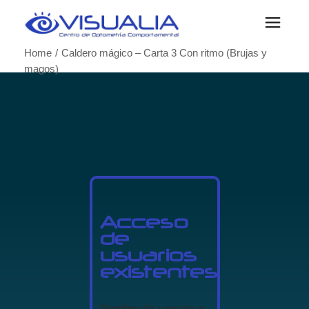
Home
Caldero mágico – Carta 3 Con ritmo (Brujas y
magos)
Acceso
de
usuarios
existentes
Nombre de usuario o