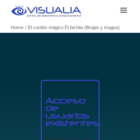
Home
El cordón mágico El bichito (Brujas y magos)
Acceso
de
usuarios
existentes
Nombre de usuario o