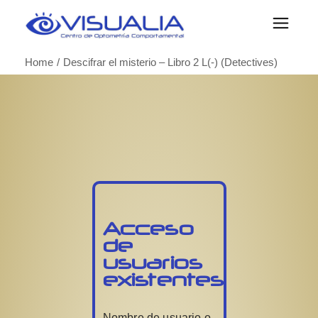
Home
Descifrar el misterio – Libro 2 L(-) (Detectives)
Acceso
de
usuarios
existentes
Nombre de usuario o