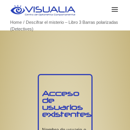
Home
Descifrar el misterio – Libro 3 Barras polarizadas
(Detectives)
Acceso
de
usuarios
existentes
Nombre de usuario o