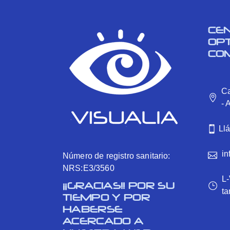
CE
OP
CO
Ca
- 
Ll
in
Número de registro sanitario:
NRS:E3/3560
L-
¡¡GRACIAS!! POR SU
ta
TIEMPO Y POR
HABERSE
ACERCADO A