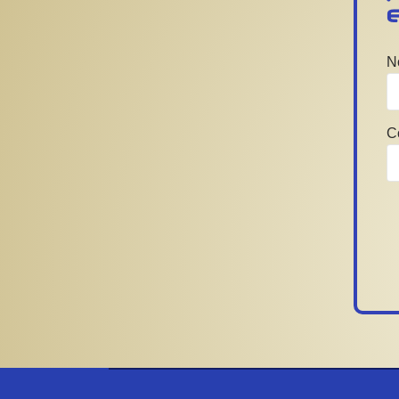
Forbrain
N
C