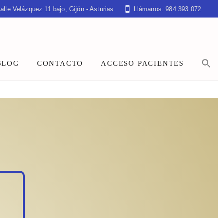
alle Velázquez 11 bajo, Gijón - Asturias
Llámanos: 984 393 072
BLOG
CONTACTO
ACCESO PACIENTES