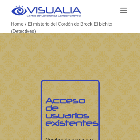
Home
El misterio del Cordón de Brock El bichito
(Detectives)
Acceso
de
usuarios
existentes
Nombre de usuario o