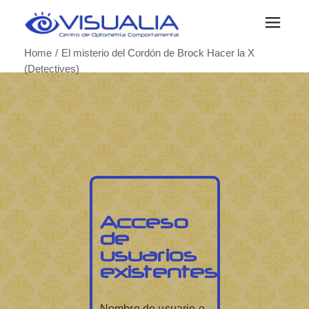
Home
El misterio del Cordón de Brock Hacer la X
(Detectives)
Acceso
de
usuarios
existentes
Nombre de usuario o