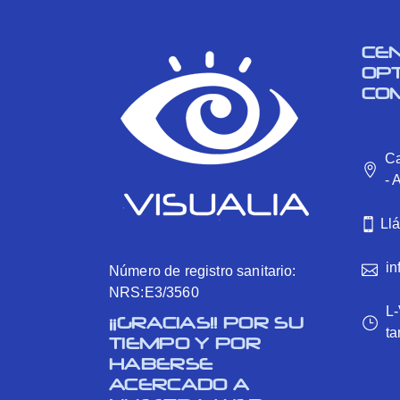
CE
OP
CO
Ca
- 
Ll
in
Número de registro sanitario:
NRS:E3/3560
L-
¡¡GRACIAS!! POR SU
ta
TIEMPO Y POR
HABERSE
ACERCADO A