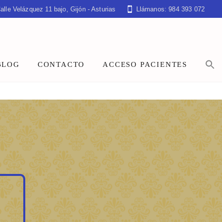
alle Velázquez 11 bajo, Gijón - Asturias
Llámanos: 984 393 072
BLOG
CONTACTO
ACCESO PACIENTES