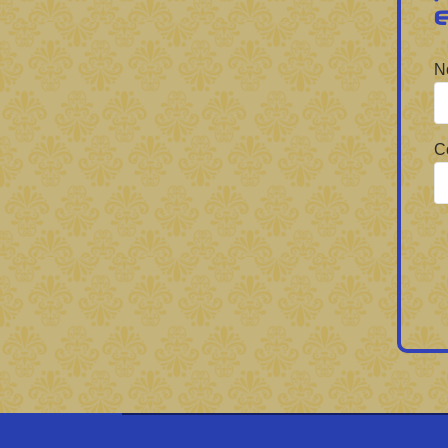
Forbrain
N
C