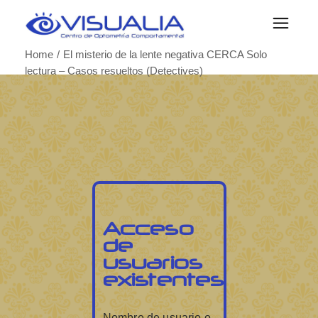
Home
El misterio de la lente negativa CERCA Solo
lectura – Casos resueltos (Detectives)
Acceso
de
usuarios
existentes
Nombre de usuario o