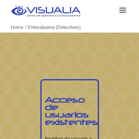
Home
Enhorabuena (Detectives)
Acceso
de
usuarios
existentes
Nombre de usuario o