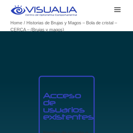
Home
Historias de Brujas y Magos – Bola de cristal –
CERCA – (Brujas y magos)
Acceso
de
usuarios
existentes
Nombre de usuario o