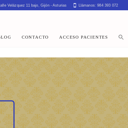
alle Velázquez 11 bajo, Gijón - Asturias
Llámanos: 984 393 072
BLOG
CONTACTO
ACCESO PACIENTES