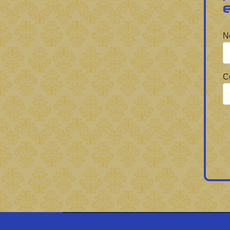
Forbrain
N
C