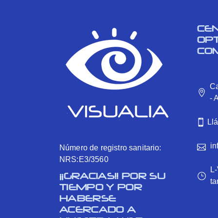
CE
OP
CO
Ca
- 
Ll
in
Número de registro sanitario:
NRS:E3/3560
L-
¡¡GRACIAS!! POR SU
ta
TIEMPO Y POR
HABERSE
ACERCADO A