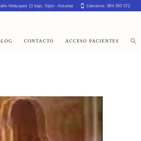
alle Velázquez 11 bajo, Gijón - Asturias
Llámanos: 984 393 072
BLOG
CONTACTO
ACCESO PACIENTES