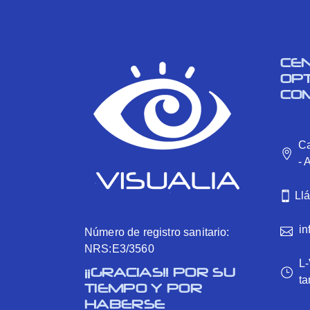
Forbrain
CE
OP
CO
Ca
- 
Ll
in
Número de registro sanitario:
NRS:E3/3560
L-
¡¡GRACIAS!! POR SU
ta
TIEMPO Y POR
HABERSE