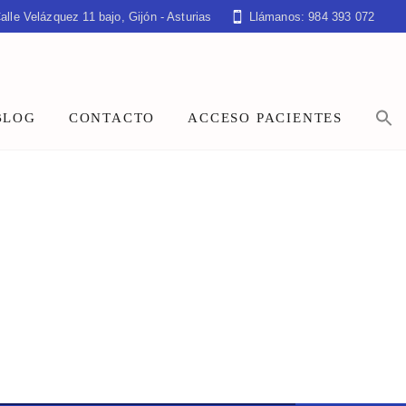
alle Velázquez 11 bajo, Gijón - Asturias
Llámanos: 984 393 072
BLOG
CONTACTO
ACCESO PACIENTES