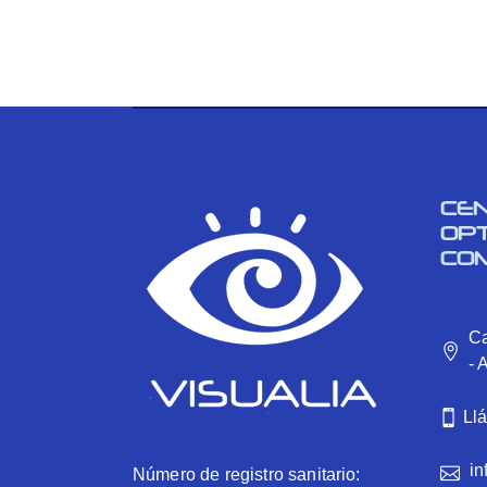
CE
OP
CO
Ca
- 
Ll
in
Número de registro sanitario: