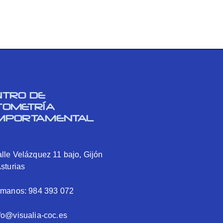
NTRO DE
TOMETRÍA
MPORTAMENTAL
lle Velázquez 11 bajo, Gijón
Asturias
ámanos: 984 393 072
fo@visualia-coc.es