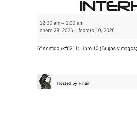
INTER
Forbrain
6º
sentido.
12:00 am
–
1:00 am
Integración
enero 28, 2026
–
febrero 10, 2026
interhemisférica.
Libro
10
6º sentido &#8211; Libro 10 (Brujas y magos
Hosted by
Pintin