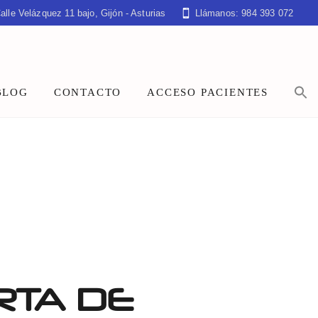
alle Velázquez 11 bajo, Gijón - Asturias
Llámanos: 984 393 072
BLOG
CONTACTO
ACCESO PACIENTES
RTA DE