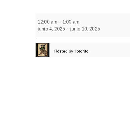
Forbrain
Automaticidad.
Carta
12:00 am
–
1:00 am
de
junio 4, 2025
–
junio 10, 2025
colores.
Hosted by
Totorito