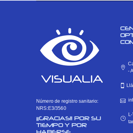
CE
OP
CO
Ca
- 
Ll
in
Número de registro sanitario:
NRS:E3/3560
L-
¡¡GRACIAS!! POR SU
ta
TIEMPO Y POR
HABERSE