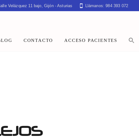
alle Velázquez 11 bajo, Gijón - Asturias
Llámanos: 984 393 072
BLOG
CONTACTO
ACCESO PACIENTES
LEJOS