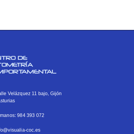
NTRO DE
TOMETRÍA
MPORTAMENTAL
lle Velázquez 11 bajo, Gijón
Asturias
ámanos: 984 393 072
fo@visualia-coc.es