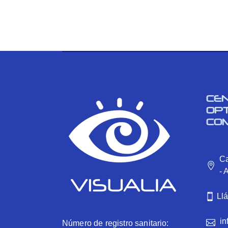
CE
OP
CO
Ca
- 
Ll
in
Número de registro sanitario: