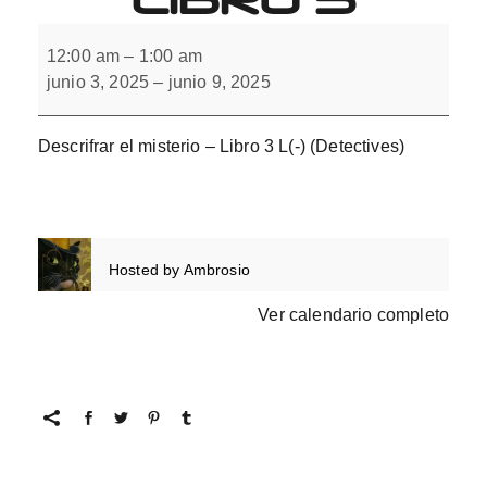
Descifrar
el
12:00 am
–
1:00 am
misterio
junio 3, 2025
–
junio 9, 2025
con
L(-).
Libro
3
Descrifrar el misterio – Libro 3 L(-) (Detectives)
Hosted by
Ambrosio
Ver calendario completo