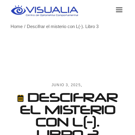
Skip
to
the
content
Home
Descifrar el misterio con L(-). Libro 3
JUNIO 3, 2025
DESCIFRAR
EL MISTERIO
CON L(-).
LIBRO 3