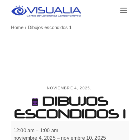
Skip
to
the
content
Home
Dibujos escondidos 1
NOVIEMBRE 4, 2025
DIBUJOS
ESCONDIDOS 1
Dibujos
escondidos
12:00 am
–
1:00 am
1
noviembre 4, 2025
–
noviembre 10, 2025