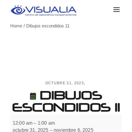
Skip
to
the
content
Home
Dibujos escondidos 11
OCTUBRE 31, 2025
DIBUJOS
ESCONDIDOS 11
Dibujos
escondidos
12:00 am
–
1:00 am
11
octubre 31, 2025
–
noviembre 6, 2025