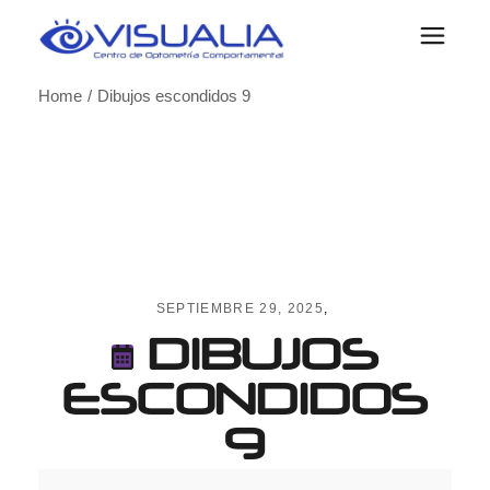
Skip
to
the
content
Home
Dibujos escondidos 9
SEPTIEMBRE 29, 2025
DIBUJOS
ESCONDIDOS
9
Dibujos