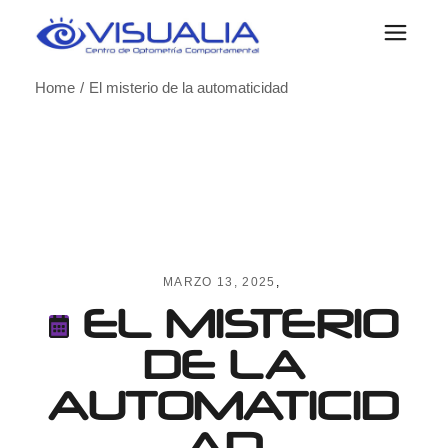
Skip
to
the
content
Home
El misterio de la automaticidad
MARZO 13, 2025
EL MISTERIO
DE LA
AUTOMATICID
AD