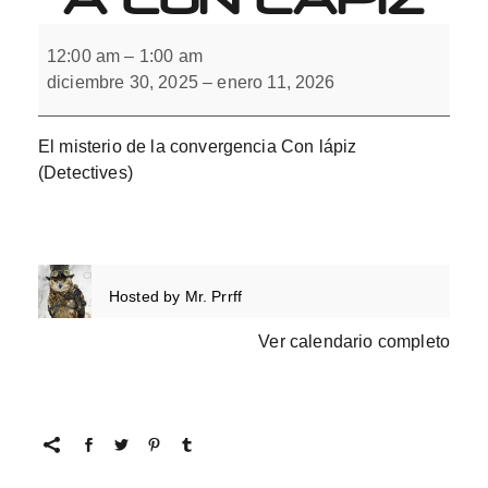
El
misterio
12:00 am
–
1:00 am
de
diciembre 30, 2025
–
enero 11, 2026
la
convergencia
Con
lápiz
El misterio de la convergencia Con lápiz
(Detectives)
Hosted by
Mr. Prrff
Ver calendario completo