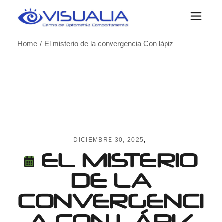
Skip
to
the
content
Home
El misterio de la convergencia Con lápiz
DICIEMBRE 30, 2025
EL MISTERIO
DE LA
CONVERGENCI
A CON LÁPIZ