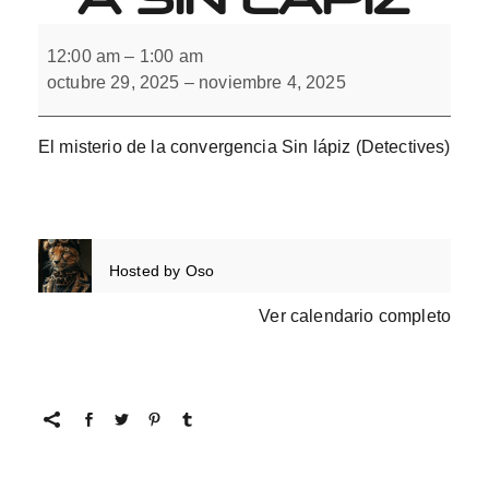
El
misterio
12:00 am
–
1:00 am
de
octubre 29, 2025
–
noviembre 4, 2025
la
convergencia
Sin
lápiz
El misterio de la convergencia Sin lápiz (Detectives)
Hosted by
Oso
Ver calendario completo