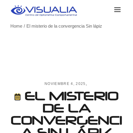
Skip
to
the
content
Home
El misterio de la convergencia Sin lápiz
NOVIEMBRE 4, 2025
EL MISTERIO
DE LA
CONVERGENCI
A SIN LÁPIZ