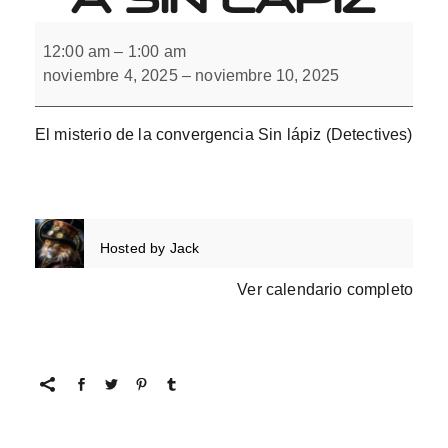
El
misterio
12:00 am
–
1:00 am
de
noviembre 4, 2025
–
noviembre 10, 2025
la
convergencia
Sin
lápiz
El misterio de la convergencia Sin lápiz (Detectives)
Hosted by
Jack
Ver calendario completo