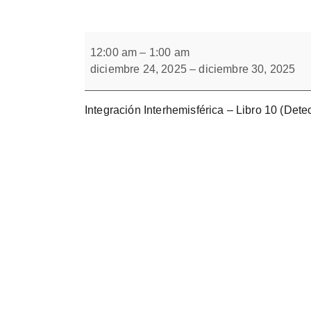
Forbrain
Integración
Interhemisférica.
12:00 am
–
1:00 am
Cuaderno
diciembre 24, 2025
–
diciembre 30, 2025
10.
Integración Interhemisférica – Libro 10 (Detec