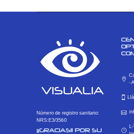
CE
OP
CO
Ca
- 
Ll
in
Número de registro sanitario:
NRS:E3/3560
L-
¡¡GRACIAS!! POR SU
ta