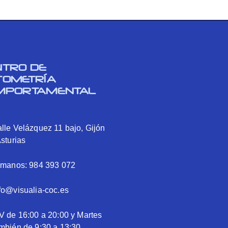
NTRO DE
TOMETRÍA
MPORTAMENTAL
lle Velázquez 11 bajo, Gijón
Asturias
ámanos: 984 393 072
fo@visualia-coc.es
V de 16:00 a 20:00 y Martes
mbién de 9:30 a 13:30