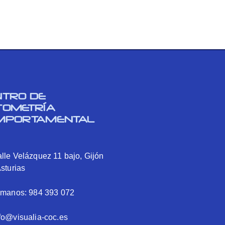
NTRO DE
TOMETRÍA
MPORTAMENTAL
lle Velázquez 11 bajo, Gijón
Asturias
ámanos: 984 393 072
fo@visualia-coc.es