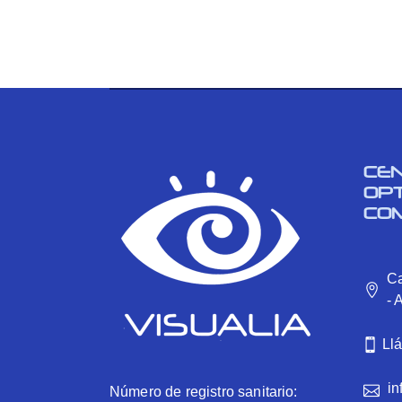
CE
OP
CO
Ca
- 
Ll
in
Número de registro sanitario: