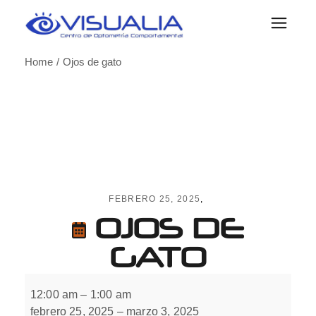
Skip
to
the
content
Home
Ojos de gato
FEBRERO 25, 2025
OJOS DE
GATO
Ojos
de
12:00 am
–
1:00 am
gato
febrero 25, 2025
–
marzo 3, 2025