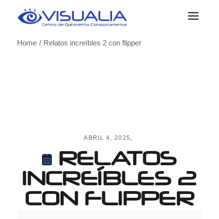
Skip
to
the
content
Home
Relatos increíbles 2 con flipper
ABRIL 4, 2025
RELATOS
INCREÍBLES 2
CON FLIPPER
Relatos