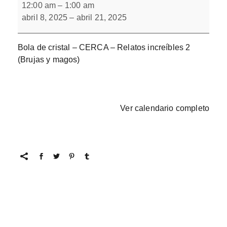
increíbles
12:00 am
–
1:00 am
2
abril 8, 2025
–
abril 21, 2025
con
flipper
Bola de cristal – CERCA – Relatos increíbles 2
(Brujas y magos)
Ver calendario completo