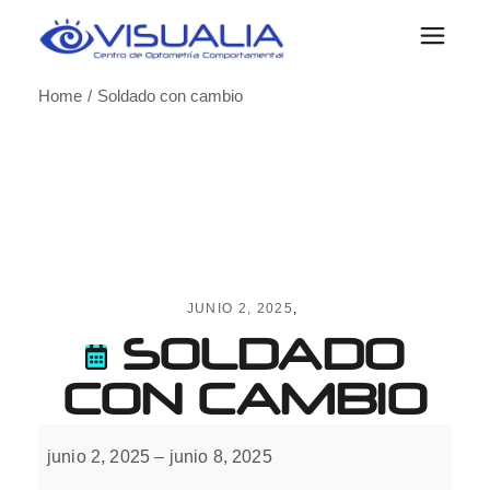
Skip
to
the
content
Home
Soldado con cambio
JUNIO 2, 2025
SOLDADO
CON CAMBIO
Soldado
con
junio 2, 2025
–
junio 8, 2025
cambio