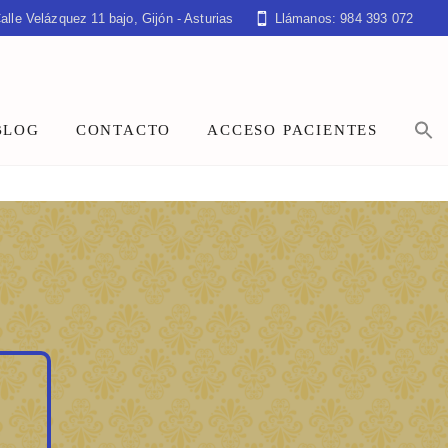
alle Velázquez 11 bajo, Gijón - Asturias
Llámanos: 984 393 072
BLOG
CONTACTO
ACCESO PACIENTES