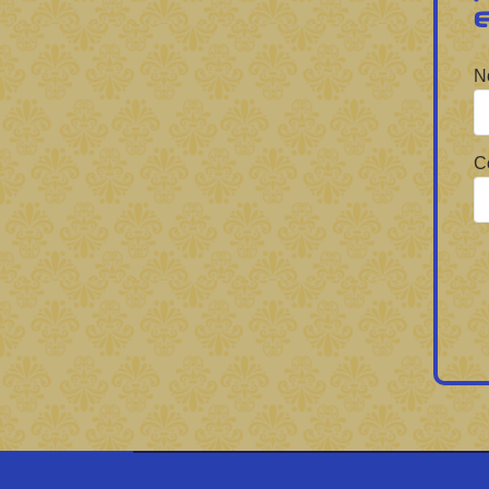
Forbrain
N
C