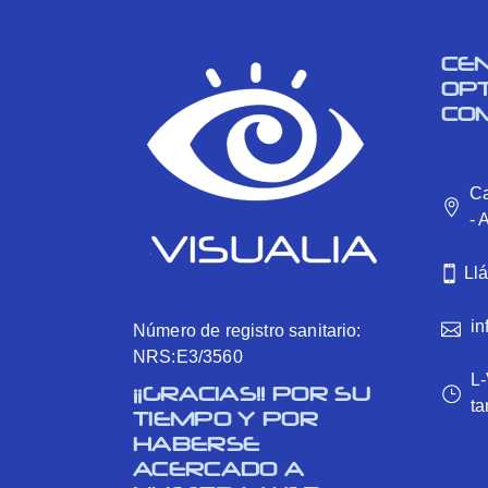
CE
OP
CO
Ca
- 
Ll
in
Número de registro sanitario:
NRS:E3/3560
L-
¡¡GRACIAS!! POR SU
ta
TIEMPO Y POR
HABERSE
ACERCADO A