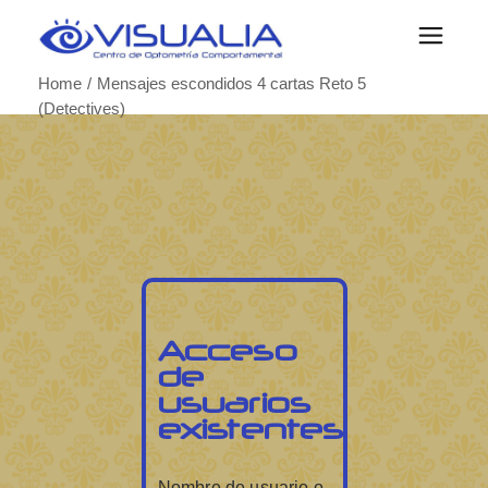
Home
Mensajes escondidos 4 cartas Reto 5
(Detectives)
Acceso
de
usuarios
existentes
Nombre de usuario o