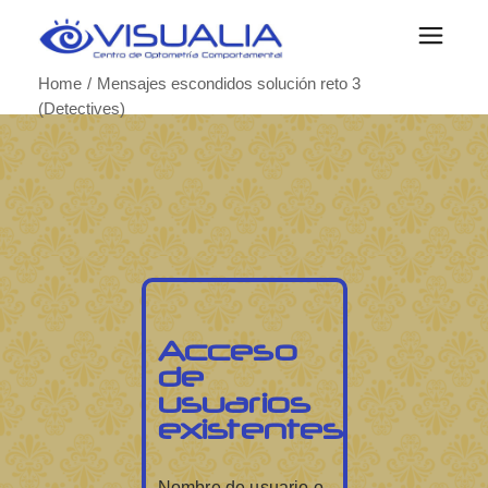
Home
Mensajes escondidos solución reto 3
(Detectives)
Acceso
de
usuarios
existentes
Nombre de usuario o