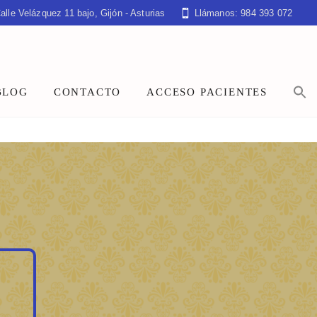
alle Velázquez 11 bajo, Gijón - Asturias
Llámanos: 984 393 072
BLOG
CONTACTO
ACCESO PACIENTES