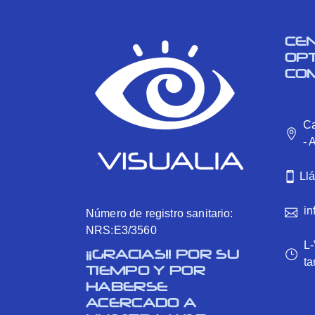
CE
OP
CO
Ca
- 
Ll
in
Número de registro sanitario:
NRS:E3/3560
L-
¡¡GRACIAS!! POR SU
ta
TIEMPO Y POR
HABERSE
ACERCADO A