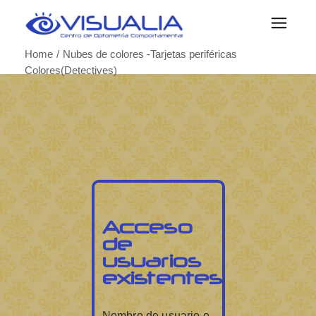
Home
Nubes de colores -Tarjetas periféricas
Colores(Detectives)
Acceso
de
usuarios
existentes
Nombre de usuario o