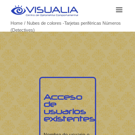
Home
Nubes de colores -Tarjetas periféricas Números
(Detectives)
Acceso
de
usuarios
existentes
Nombre de usuario o