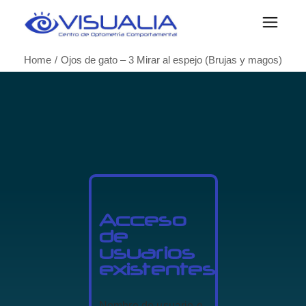
Home
Ojos de gato – 3 Mirar al espejo (Brujas y magos)
Acceso
de
usuarios
existentes
Nombre de usuario o