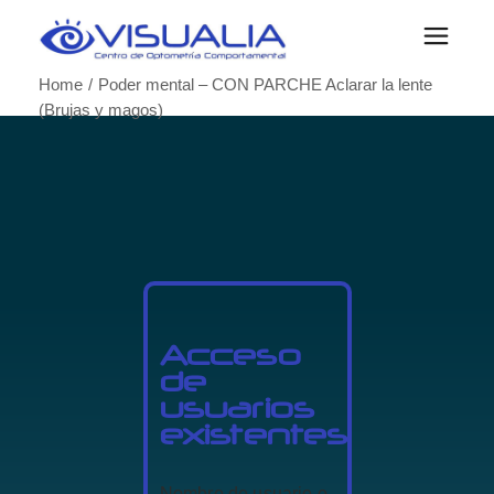
Home
Poder mental – CON PARCHE Aclarar la lente
(Brujas y magos)
Acceso
de
usuarios
existentes
Nombre de usuario o