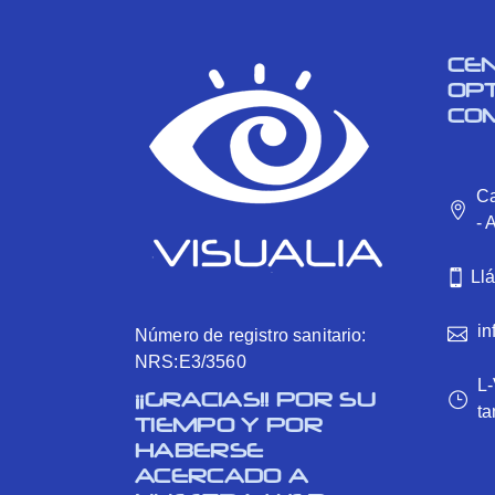
CE
OP
CO
Ca
- 
Ll
in
Número de registro sanitario:
NRS:E3/3560
L-
¡¡GRACIAS!! POR SU
ta
TIEMPO Y POR
HABERSE
ACERCADO A