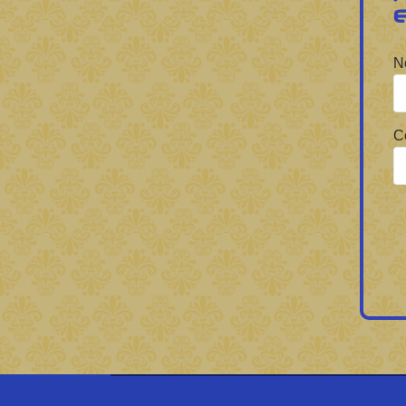
Forbrain
N
C