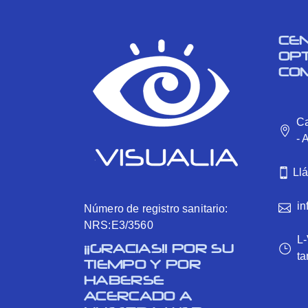
CE
OP
CO
Ca
- 
Ll
in
Número de registro sanitario:
NRS:E3/3560
L-
¡¡GRACIAS!! POR SU
ta
TIEMPO Y POR
HABERSE
ACERCADO A