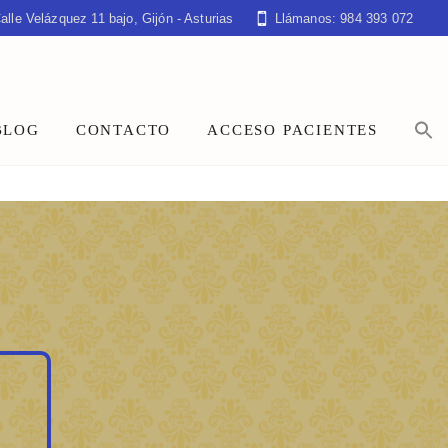
alle Velázquez 11 bajo, Gijón - Asturias
Llámanos: 984 393 072
BLOG
CONTACTO
ACCESO PACIENTES