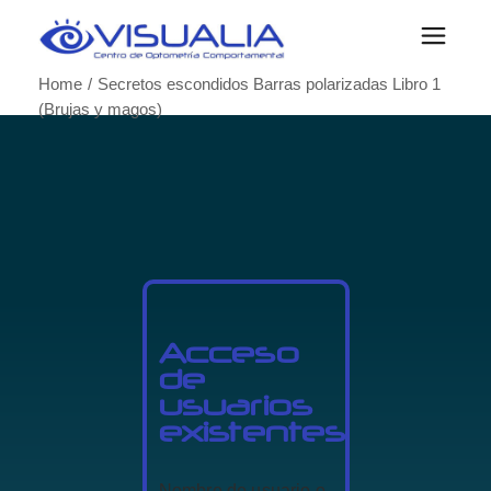
Home
Secretos escondidos Barras polarizadas Libro 1
(Brujas y magos)
Acceso
de
usuarios
existentes
Nombre de usuario o