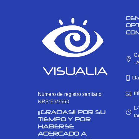
CE
OP
CO
Ca
- 
Ll
in
Número de registro sanitario:
NRS:E3/3560
L-
¡¡GRACIAS!! POR SU
ta
TIEMPO Y POR
HABERSE
ACERCADO A