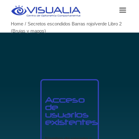
Home
Secretos escondidos Barras rojo/verde Libro 2
(Brujas y magos)
Acceso
de
usuarios
existentes
Nombre de usuario o