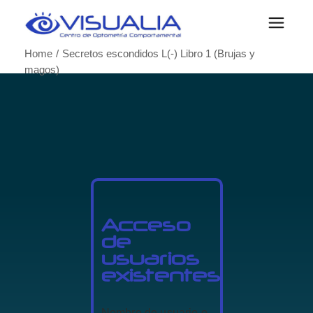
Home
Secretos escondidos L(-) Libro 1 (Brujas y
magos)
Acceso
de
usuarios
existentes
Nombre de usuario o