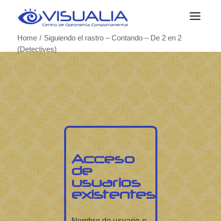
Home
Siguiendo el rastro – Contando – De 2 en 2
(Detectives)
Acceso
de
usuarios
existentes
Nombre de usuario o