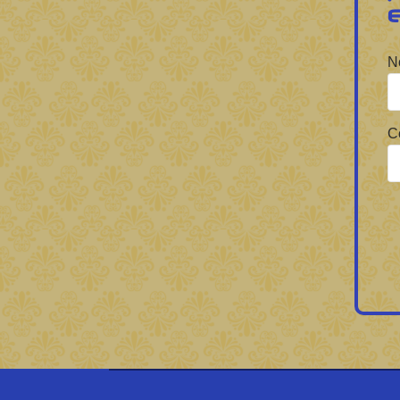
Forbrain
N
C