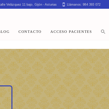
alle Velázquez 11 bajo, Gijón - Asturias
Llámanos: 984 393 072
BLOG
CONTACTO
ACCESO PACIENTES