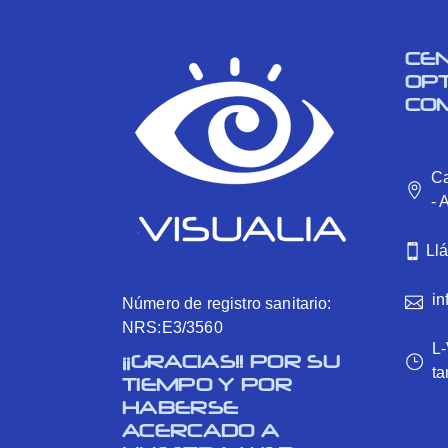
CE
OP
CO
Ca
- 
Ll
in
Número de registro sanitario:
NRS:E3/3560
L-
¡¡GRACIAS!! POR SU
ta
TIEMPO Y POR
HABERSE
ACERCADO A